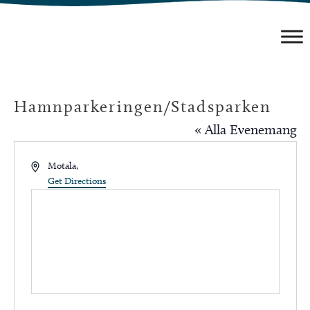
Hoppa
till
innehåll
Hamnparkeringen/Stadsparken
« Alla Evenemang
Address
Motala
,
Get Directions