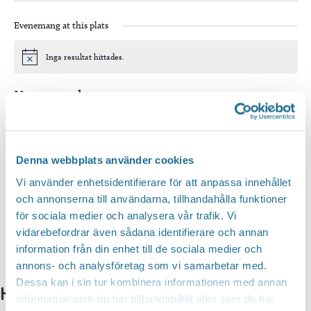
Evenemang at this plats
Inga resultat hittades.
Notis
Kommande
Välj
datum.
Idag
Nästa
Evenemang
Föregående
Evenem
Denna webbplats använder cookies
Vi använder enhetsidentifierare för att anpassa innehållet
Prenumerera på kalender
och annonserna till användarna, tillhandahålla funktioner
för sociala medier och analysera vår trafik. Vi
vidarebefordrar även sådana identifierare och annan
information från din enhet till de sociala medier och
annons- och analysföretag som vi samarbetar med.
Dessa kan i sin tur kombinera informationen med annan
Hittar du inte vad du söker?
information som du har tillhandahållit eller som de har