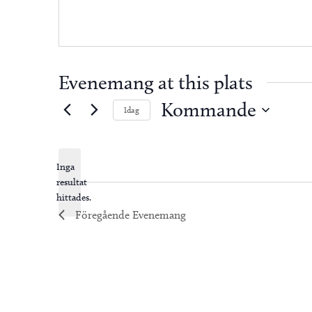
Evenemang at this plats
Kommande
Idag
Välj
datum.
Inga
resultat
Notis
hittades.
Föregående
Evenemang