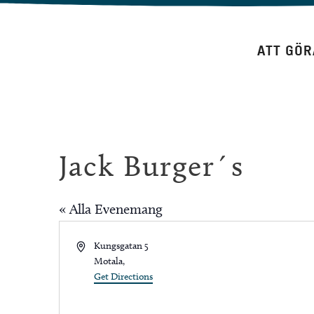
Hoppa
till
ATT GÖR
innehåll
Jack Burger´s
« Alla Evenemang
Address
Kungsgatan 5
Motala
,
Get Directions