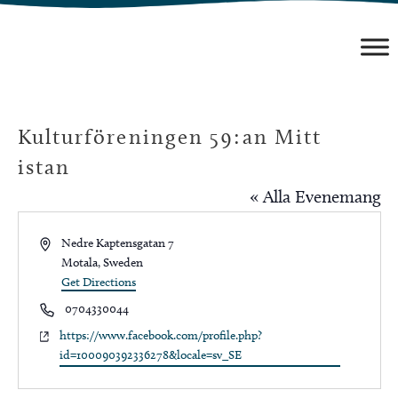
Hoppa
till
innehåll
Kulturföreningen 59:an Mitt
istan
« Alla Evenemang
Address
Nedre Kaptensgatan 7
Motala
,
Sweden
Get Directions
Phone
0704330044
Website
https://www.facebook.com/profile.php?
id=100090392336278&locale=sv_SE