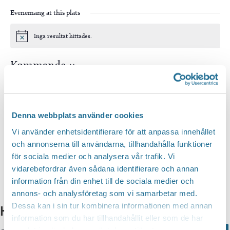
Evenemang at this plats
Inga resultat hittades.
Notis
Kommande
Välj
datum.
Idag
Nästa
Evenemang
Föregående
Evenem
Denna webbplats använder cookies
Vi använder enhetsidentifierare för att anpassa innehållet
Prenumerera på kalender
och annonserna till användarna, tillhandahålla funktioner
för sociala medier och analysera vår trafik. Vi
vidarebefordrar även sådana identifierare och annan
information från din enhet till de sociala medier och
annons- och analysföretag som vi samarbetar med.
Dessa kan i sin tur kombinera informationen med annan
Hittar du inte vad du söker?
information som du har tillhandahållit eller som de har
samlat in när du har använt deras tjänster.