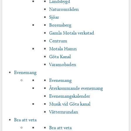
Landsbygd
Naturområden
Sjöar
Borensberg
Gamla Motala verkstad
Centrum
Motala Hamn
Göta Kanal
Varamobaden
Evenemang
Evenemang
Återkommande evenemang
Evenemangskalender
Musik vid Göta kanal
Vätternrundan
Bra att veta
Bra att veta