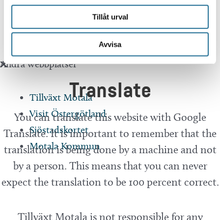
Tillgänglighetsredogörelse
Tillåt urval
Integritetspolicy
Avvisa
Andra webbplatser
Translate
Tillväxt Motala
Visit Östergötland
You can translate this website with Google
Sjöstadskortet
Translate. It is important to remember that the
Motala Kommun
translation is being done by a machine and not
by a person. This means that you can never
expect the translation to be 100 percent correct.
Tillväxt Motala is not responsible for any