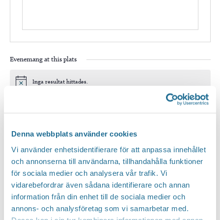
Evenemang at this plats
Inga resultat hittades.
Notis
Kommande
Välj
Denna webbplats använder cookies
datum.
Idag
Nästa
Evenemang
Föregående
Vi använder enhetsidentifierare för att anpassa innehållet
Evenem
och annonserna till användarna, tillhandahålla funktioner
för sociala medier och analysera vår trafik. Vi
Prenumerera på kalender
vidarebefordrar även sådana identifierare och annan
information från din enhet till de sociala medier och
annons- och analysföretag som vi samarbetar med.
Dessa kan i sin tur kombinera informationen med annan