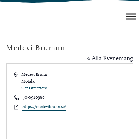
Hoppa
till
innehåll
Medevi Brumnn
« Alla Evenemang
Address
Medevi Brunn
Motala
,
Get Directions
Phone
70-6920980
Website
https://medevibrunn.se/