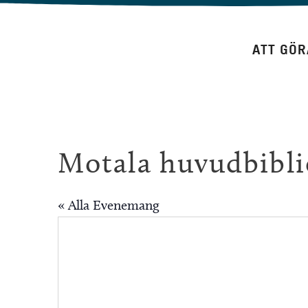
Hoppa
till
ATT GÖR
innehåll
Motala huvudbibli
« Alla Evenemang