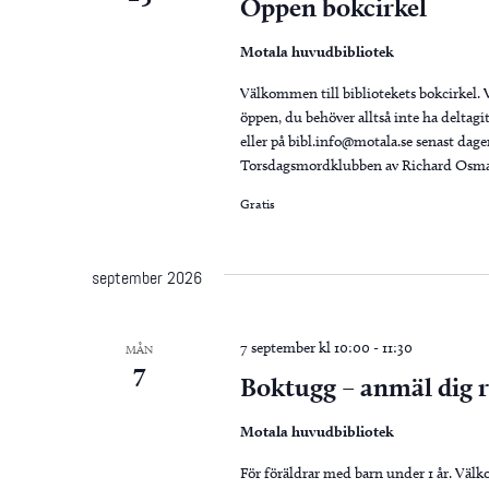
Öppen bokcirkel
Motala huvudbibliotek
Välkommen till bibliotekets bokcirkel. Vi
öppen, du behöver alltså inte ha deltagit
eller på bibl.info@motala.se senast dagen
Torsdagsmordklubben av Richard Osma
Gratis
september 2026
7 september kl 10:00
-
11:30
MÅN
7
Boktugg – anmäl dig 
Motala huvudbibliotek
För föräldrar med barn under 1 år. Välko