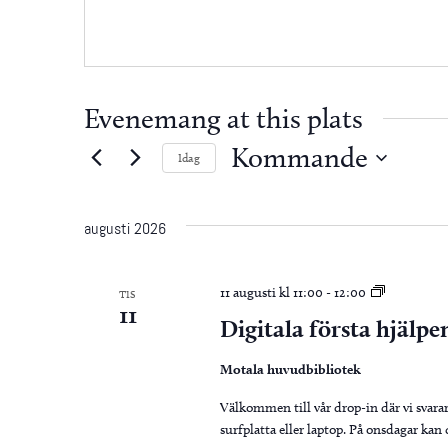
Evenemang at this plats
Kommande
Idag
Välj
datum.
augusti 2026
Digitala
11 augusti kl 11:00
-
12:00
TIS
11
första
Digitala första hjälpe
hjälpen
Motala huvudbibliotek
Välkommen till vår drop-in där vi svara
surfplatta eller laptop. På onsdagar ka