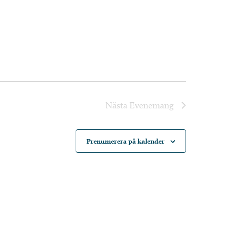
Nästa
Evenemang
Prenumerera på kalender