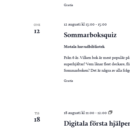
Gratis
12 augusti kl 13:00
-
15:00
ONS
12
Sommarboksquiz
Motala huvudbibliotek
Från 6 år. Vilken bok är mest populär p
superhjältar? Vem lånar flest deckare, f
Sommarboken? Det är några av alla fråg
Gratis
Digitala
18 augusti kl 11:00
-
12:00
TIS
18
första
Digitala första hjälpe
hjälpen