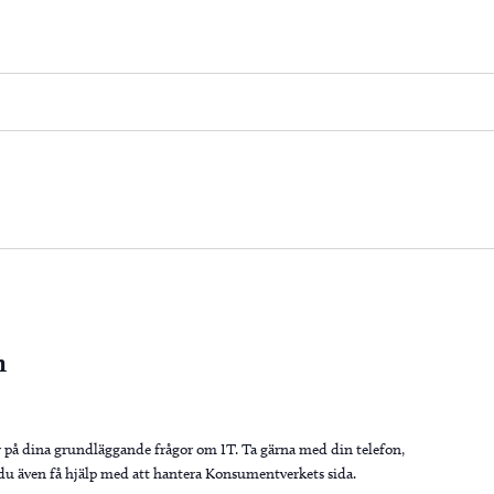
n
r på dina grundläggande frågor om IT. Ta gärna med din telefon,
n du även få hjälp med att hantera Konsumentverkets sida.