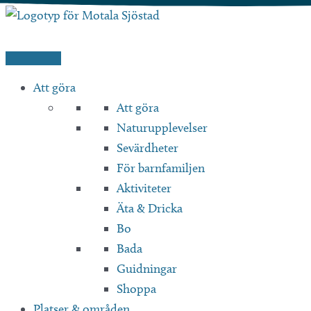
Hoppa
till
innehåll
Att göra
Att göra
Naturupplevelser
Sevärdheter
För barnfamiljen
Aktiviteter
Äta & Dricka
Bo
Bada
Guidningar
Shoppa
Platser & områden