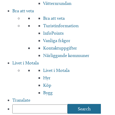
Vätternrundan
Bra att veta
Bra att veta
Turistinformation
InfoPoints
Vanliga frågor
Kontaktuppgifter
Närliggande kommuner
Livet i Motala
Livet i Motala
Hyr
Köp
Bygg
Translate