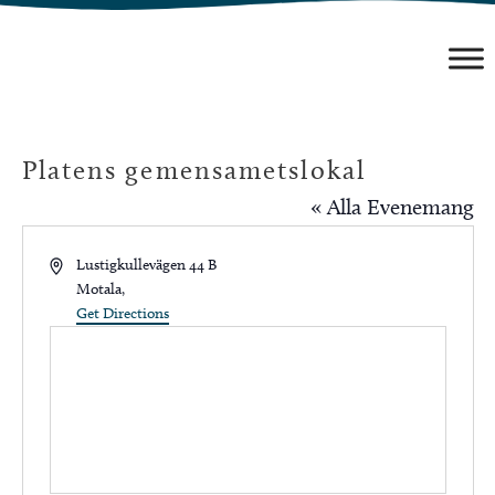
Hoppa
till
innehåll
Platens gemensametslokal
« Alla Evenemang
Address
Lustigkullevägen 44 B
Motala
,
Get Directions