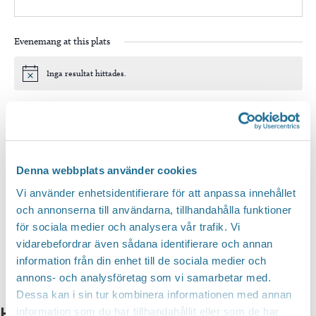
Evenemang at this plats
Inga resultat hittades.
Notis
Kommande
Välj
datum.
Idag
Nästa
Evenemang
Föregående
Denna webbplats använder cookies
Evenem
Vi använder enhetsidentifierare för att anpassa innehållet
Prenumerera på kalender
och annonserna till användarna, tillhandahålla funktioner
för sociala medier och analysera vår trafik. Vi
vidarebefordrar även sådana identifierare och annan
information från din enhet till de sociala medier och
annons- och analysföretag som vi samarbetar med.
Dessa kan i sin tur kombinera informationen med annan
Hittar du inte vad du söker?
information som du har tillhandahållit eller som de har