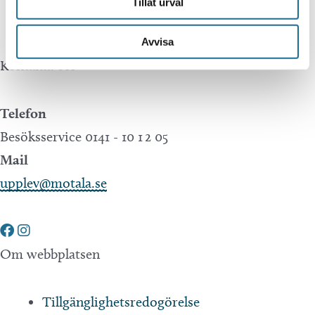
Tillåt urval
Translate.
Avvisa
Kontakta oss
Telefon
Besöksservice 0141 - 10 1 2 05
Mail
upplev@motala.se
Om webbplatsen
Tillgänglighetsredogörelse