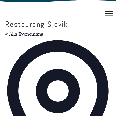
Hoppa
till
innehåll
Restaurang Sjövik
« Alla Evenemang
Add