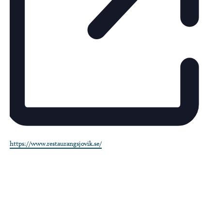
Website
https://www.restaurangsjovik.se/