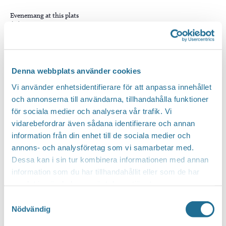
Evenemang at this plats
Notis
Inga resultat hittades.
Notis
Inga resultat hittades.
Denna webbplats använder cookies
Kommande
Välj
Vi använder enhetsidentifierare för att anpassa innehållet
datum.
och annonserna till användarna, tillhandahålla funktioner
för sociala medier och analysera vår trafik. Vi
vidarebefordrar även sådana identifierare och annan
information från din enhet till de sociala medier och
annons- och analysföretag som vi samarbetar med.
Dessa kan i sin tur kombinera informationen med annan
information som du har tillhandahållit eller som de har
samlat in när du har använt deras tjänster.
Samtyckesval
Nödvändig