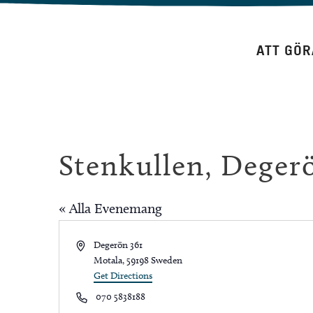
Hoppa
till
ATT GÖR
innehåll
Stenkullen, Deger
« Alla Evenemang
Address
Degerön 361
Motala
,
59198
Sweden
Get Directions
Phone
070 5838188