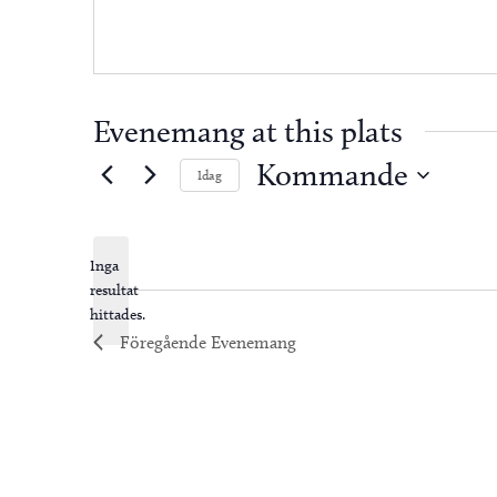
Evenemang at this plats
Kommande
Idag
Välj
datum.
Inga
resultat
Notis
hittades.
Föregående
Evenemang