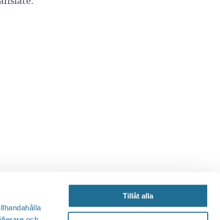
anslate.
Tillåt alla
illhandahålla
ifierare och