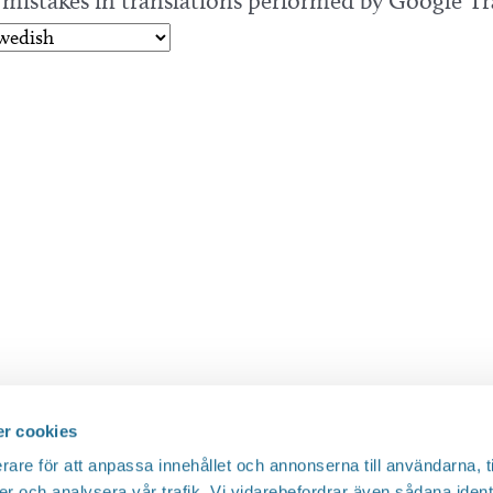
y mistakes in translations performed by Google Tr
r cookies
rare för att anpassa innehållet och annonserna till användarna, t
er och analysera vår trafik. Vi vidarebefordrar även sådana ident