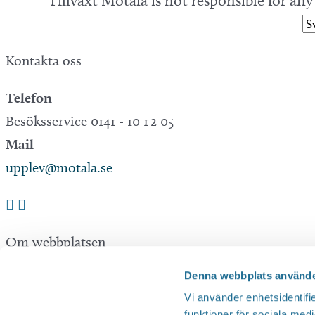
Tillväxt Motala is not responsible for an
Kontakta oss
Telefon
Besöksservice 0141 - 10 1 2 05
Mail
upplev@motala.se
Om webbplatsen
Denna webbplats använde
Tillgänglighetsredogörelse
Vi använder enhetsidentifie
Integritetspolicy
funktioner för sociala medi