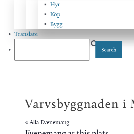
Hyr
Köp
Bygg
Translate
Varvsbyggnaden i 
« Alla Evenemang
Evenemang at this plats