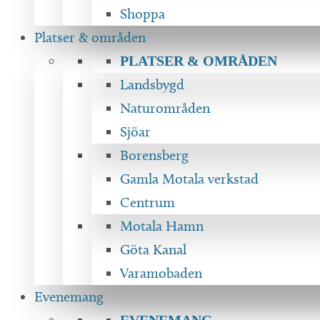
Shoppa
Platser & områden
PLATSER & OMRÅDEN
Landsbygd
Naturområden
Sjöar
Borensberg
Gamla Motala verkstad
Centrum
Motala Hamn
Göta Kanal
Varamobaden
Evenemang
EVENEMANG