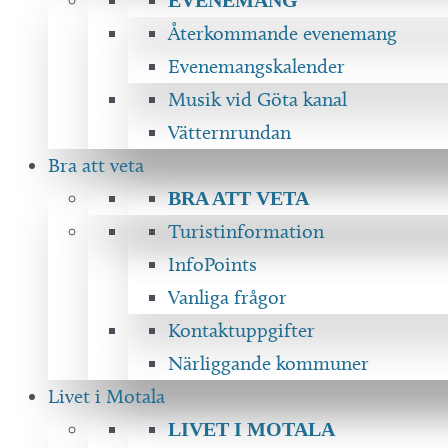
Återkommande evenemang
Evenemangskalender
Musik vid Göta kanal
Vätternrundan
Bra att veta
BRA ATT VETA
Turistinformation
InfoPoints
Vanliga frågor
Kontaktuppgifter
Närliggande kommuner
Livet i Motala
LIVET I MOTALA