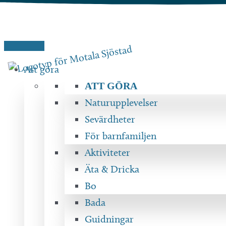
Hoppa
till
innehåll
Att göra
ATT GÖRA
Naturupplevelser
Sevärdheter
För barnfamiljen
Aktiviteter
Äta & Dricka
Bo
Bada
Guidningar