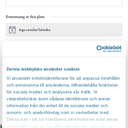
Evenemang at this plats
Inga resultat hittades.
Notis
Kommande
Välj
datum.
Idag
Nästa
Evenemang
Föregående
Denna webbplats använder cookies
Evenem
Vi använder enhetsidentifierare för att anpassa innehållet
Prenumerera på kalender
och annonserna till användarna, tillhandahålla funktioner
för sociala medier och analysera vår trafik. Vi
vidarebefordrar även sådana identifierare och annan
information från din enhet till de sociala medier och
annons- och analysföretag som vi samarbetar med.
Dessa kan i sin tur kombinera informationen med annan
Hittar du inte vad du söker?
information som du har tillhandahållit eller som de har