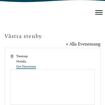
Hoppa
till
innehåll
Västra stenby
« Alla Evenemang
Address
Torstorp
Motala
,
Get Directions