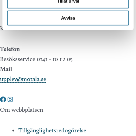
Tillåt urval
Translate.
Avvisa
Kontakta oss
Telefon
Besöksservice 0141 - 10 1 2 05
Mail
upplev@motala.se
Om webbplatsen
Tillgänglighetsredogörelse