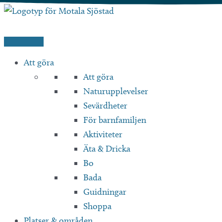
Hoppa
till
innehåll
Att göra
Att göra
Naturupplevelser
Sevärdheter
För barnfamiljen
Aktiviteter
Äta & Dricka
Bo
Bada
Guidningar
Shoppa
Platser & områden