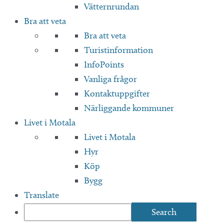
Vätternrundan
Bra att veta
Bra att veta
Turistinformation
InfoPoints
Vanliga frågor
Kontaktuppgifter
Närliggande kommuner
Livet i Motala
Livet i Motala
Hyr
Köp
Bygg
Translate