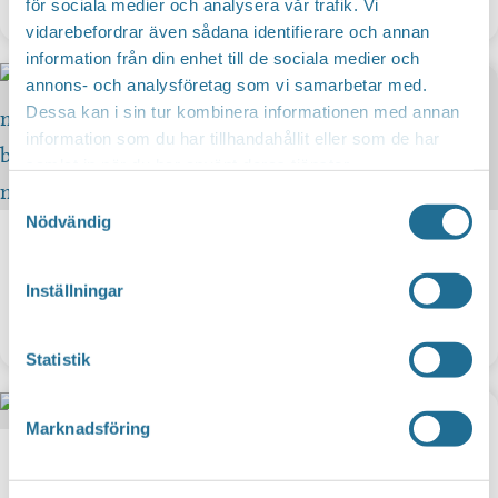
för sociala medier och analysera vår trafik. Vi
Karlström
vidarebefordrar även sådana identifierare och annan
information från din enhet till de sociala medier och
annons- och analysföretag som vi samarbetar med.
Dessa kan i sin tur kombinera informationen med annan
information som du har tillhandahållit eller som de har
samlat in när du har använt deras tjänster.
Samtyckesval
Nödvändig
Inställningar
Salstern
Statistik
Marknadsföring