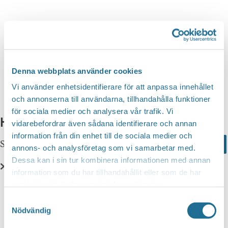
n
d
v
g
y
a
S
n
t
a
e
e
v
a
i
.
Denna webbplats använder cookies
r
g
Vi använder enhetsidentifierare för att anpassa innehållet
c
e
och annonserna till användarna, tillhandahålla funktioner
r
för sociala medier och analysera vår trafik. Vi
h
Hittar du inte vad du söker?
i
vidarebefordrar även sådana identifierare och annan
a
information från din enhet till de sociala medier och
n
Sök här...
Search
n
annons- och analysföretag som vi samarbetar med.
g
Dessa kan i sin tur kombinera informationen med annan
d
information som du har tillhandahållit eller som de har
V
Translate
samlat in när du har använt deras tjänster.
i
Samtyckesval
e
Nödvändig
You can translate this website with Google