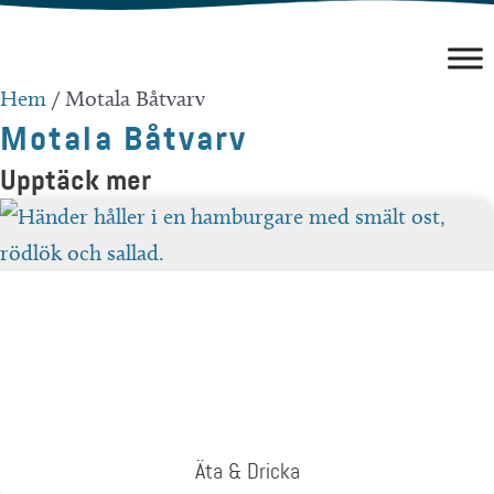
Hoppa
till
innehåll
Hem
/
Motala Båtvarv
Motala Båtvarv
Upptäck mer
Äta & Dricka