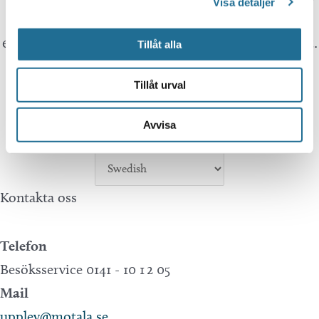
Visa detaljer
by a person. This means that you can never
expect the translation to be 100 percent correct.
Tillåt alla
Tillåt urval
Tillväxt Motala is not responsible for any
mistakes in translations performed by Google
Avvisa
Translate.
Kontakta oss
Telefon
Besöksservice 0141 - 10 1 2 05
Mail
upplev@motala.se