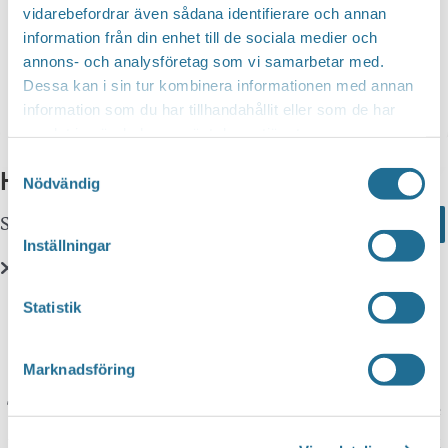
vidarebefordrar även sådana identifierare och annan
information från din enhet till de sociala medier och
annons- och analysföretag som vi samarbetar med.
Dessa kan i sin tur kombinera informationen med annan
information som du har tillhandahållit eller som de har
Aktiviteter
samlat in när du har använt deras tjänster.
Samtyckesval
Hittar du inte vad du söker?
Nödvändig
Sök här...
Search
Inställningar
Translate
Statistik
Marknadsföring
You can translate this website with Google
Translate. It is important to remember that the
translation is being done by a machine and not