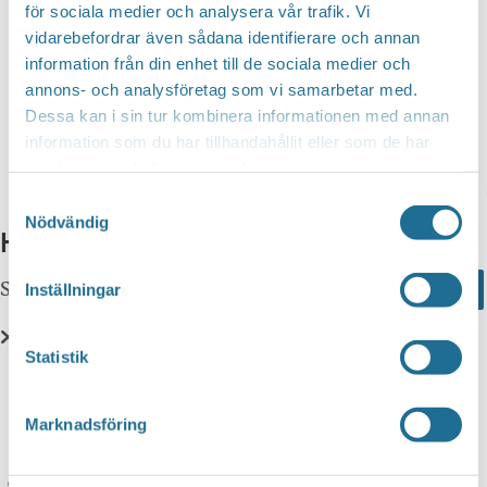
för sociala medier och analysera vår trafik. Vi
vidarebefordrar även sådana identifierare och annan
information från din enhet till de sociala medier och
annons- och analysföretag som vi samarbetar med.
Dessa kan i sin tur kombinera informationen med annan
information som du har tillhandahållit eller som de har
samlat in när du har använt deras tjänster.
Äta & Dricka
Samtyckesval
Nödvändig
Hittar du inte vad du söker?
Sök här...
Search
Inställningar
Statistik
Translate
Marknadsföring
You can translate this website with Google