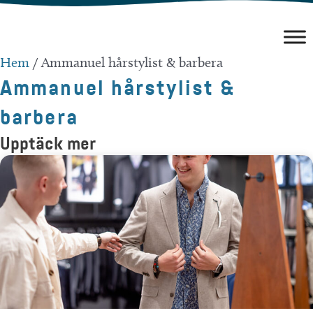
Hoppa
till
innehåll
Hem
/
Ammanuel hårstylist & barbera
Ammanuel hårstylist &
barbera
Upptäck mer