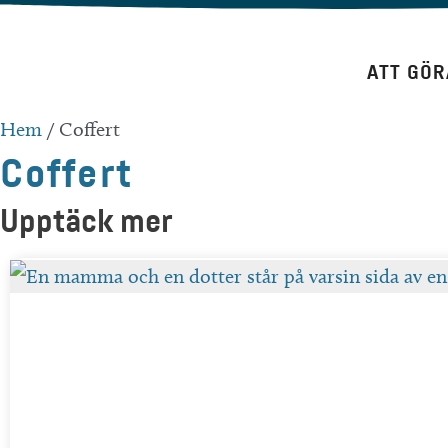
Hoppa
till
ATT GÖR
innehåll
Hem
/
Coffert
Coffert
Upptäck mer