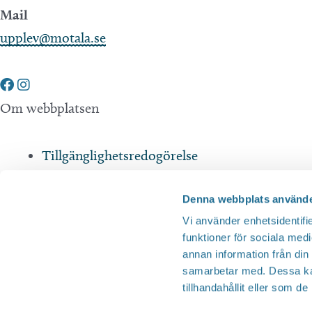
Mail
upplev@motala.se
Om webbplatsen
Tillgänglighetsredogörelse
Integritetspolicy
Denna webbplats använde
Andra webbplatser
Vi använder enhetsidentifie
funktioner för sociala medi
annan information från din
Tillväxt Motala
samarbetar med. Dessa kan
tillhandahållit eller som d
Visit Östergötland