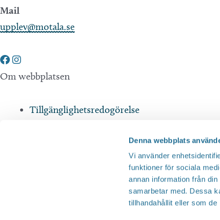
Mail
upplev@motala.se
Om webbplatsen
Tillgänglighetsredogörelse
Integritetspolicy
Denna webbplats använde
Andra webbplatser
Vi använder enhetsidentifie
funktioner för sociala medi
annan information från din
Tillväxt Motala
samarbetar med. Dessa kan
tillhandahållit eller som d
Visit Östergötland