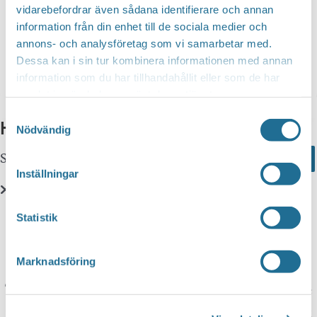
vidarebefordrar även sådana identifierare och annan
information från din enhet till de sociala medier och
annons- och analysföretag som vi samarbetar med.
Dessa kan i sin tur kombinera informationen med annan
information som du har tillhandahållit eller som de har
Shoppa
samlat in när du har använt deras tjänster.
Samtyckesval
Hittar du inte vad du söker?
Nödvändig
Sök här...
Search
Inställningar
Translate
Statistik
Marknadsföring
You can translate this website with Google
Translate. It is important to remember that the
translation is being done by a machine and not