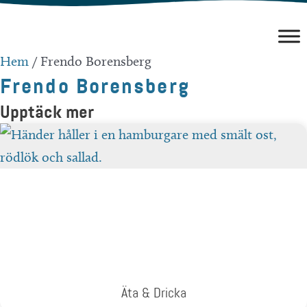
Hoppa
till
innehåll
Hem
/
Frendo Borensberg
Frendo Borensberg
Upptäck mer
Äta & Dricka