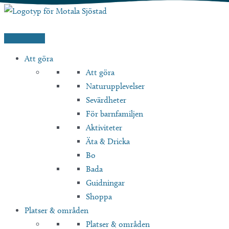
Hoppa
till
innehåll
Att göra
Att göra
Naturupplevelser
Sevärdheter
För barnfamiljen
Aktiviteter
Äta & Dricka
Bo
Bada
Guidningar
Shoppa
Platser & områden
Platser & områden