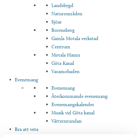
Landsbygd
Naturområden
Sjöar
Borensberg
Gamla Motala verkstad
Centrum
Motala Hamn
Göta Kanal
Varamobaden
Evenemang
Evenemang
Återkommande evenemang
Evenemangskalender
Musik vid Göta kanal
Vätternrundan
Bra att veta