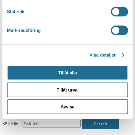
Upptäck mer
Statistik
Marknadsföring
Shoppa
Visa detaljer
Äta & Dricka
Tillåt alla
Tillåt urval
Aktiviteter
Hittar du inte vad du söker?
Avvisa
Sök här...
Search