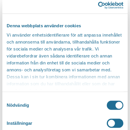
Bra att veta
Turistinformation
InfoPoints
Vanliga frågor
Denna webbplats använder cookies
Kontaktuppgifter
Vi använder enhetsidentifierare för att anpassa innehållet
Närliggande kommuner
och annonserna till användarna, tillhandahålla funktioner
Livet i Motala
för sociala medier och analysera vår trafik. Vi
Livet i Motala
vidarebefordrar även sådana identifierare och annan
information från din enhet till de sociala medier och
Hyr
annons- och analysföretag som vi samarbetar med.
Köp
Dessa kan i sin tur kombinera informationen med annan
Bygg
information som du har tillhandahållit eller som de har
Translate
samlat in när du har använt deras tjänster.
Samtyckesval
Nödvändig
Hem
/
Östensson Ekön
Östensson Ekön
Inställningar