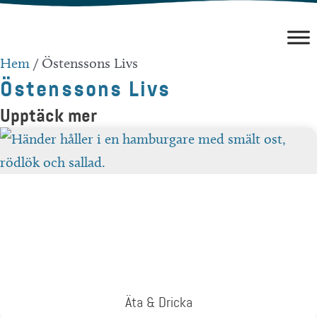
Hoppa
till
innehåll
Hem
/
Östenssons Livs
Östenssons Livs
Upptäck mer
Äta & Dricka