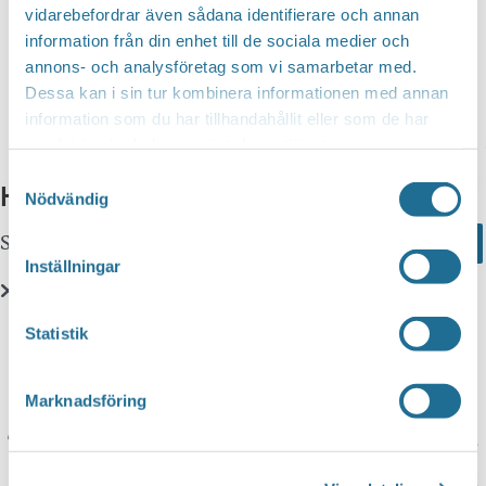
vidarebefordrar även sådana identifierare och annan
information från din enhet till de sociala medier och
annons- och analysföretag som vi samarbetar med.
Dessa kan i sin tur kombinera informationen med annan
information som du har tillhandahållit eller som de har
Aktiviteter
samlat in när du har använt deras tjänster.
Samtyckesval
Hittar du inte vad du söker?
Nödvändig
Sök här...
Search
Inställningar
Translate
Statistik
Marknadsföring
You can translate this website with Google
Translate. It is important to remember that the
translation is being done by a machine and not