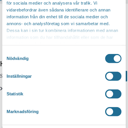
för sociala medier och analysera vår trafik. Vi
vidarebefordrar även sådana identifierare och annan
information från din enhet till de sociala medier och
annons- och analysföretag som vi samarbetar med.
Dessa kan i sin tur kombinera informationen med annan
information som du har tillhandahållit eller som de har
samlat in när du har använt deras tjänster.
Aktiviteter
Samtyckesval
Nödvändig
Hittar du inte vad du söker?
Sök här...
Search
Inställningar
Statistik
Translate
Marknadsföring
You can translate this website with Google