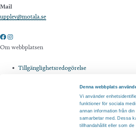
Mail
upplev@motala.se
Om webbplatsen
Tillgänglighetsredogörelse
Integritetspolicy
Denna webbplats använde
Andra webbplatser
Vi använder enhetsidentifie
funktioner för sociala medi
annan information från din
Tillväxt Motala
samarbetar med. Dessa kan
tillhandahållit eller som d
Visit Östergötland