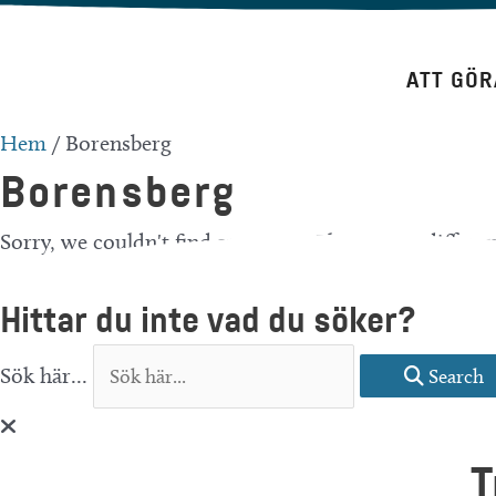
Hoppa
till
ATT GÖR
innehåll
Hem
/
Borensberg
Borensberg
Sorry, we couldn't find any posts. Please try a differe
Hittar du inte vad du söker?
Sök här...
Search
T