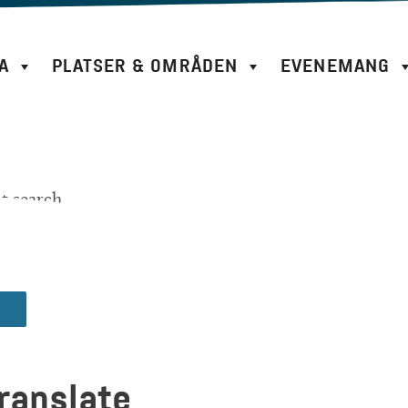
A
PLATSER & OMRÅDEN
EVENEMANG
nt search.
ranslate