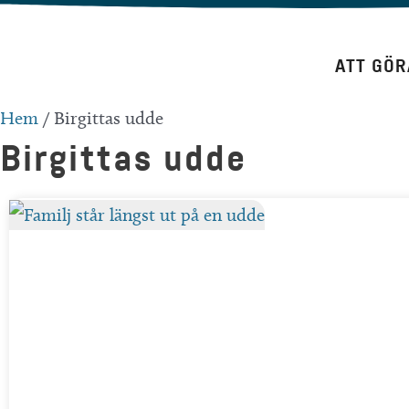
Hoppa
till
ATT GÖR
innehåll
Hem
/
Birgittas udde
Birgittas udde