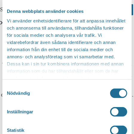
Sök här...
Search
Denna webbplats använder cookies
Vi använder enhetsidentifierare för att anpassa innehållet
och annonserna till användarna, tillhandahålla funktioner
Translate
för sociala medier och analysera vår trafik. Vi
vidarebefordrar även sådana identifierare och annan
information från din enhet till de sociala medier och
You can translate this website with Google
annons- och analysföretag som vi samarbetar med.
Translate. It is important to remember that the
Dessa kan i sin tur kombinera informationen med annan
information som du har tillhandahållit eller som de har
translation is being done by a machine and not
samlat in när du har använt deras tjänster.
by a person. This means that you can never
Samtyckesval
expect the translation to be 100 percent correct.
Nödvändig
Inställningar
Tillväxt Motala is not responsible for any
mistakes in translations performed by Google
Statistik