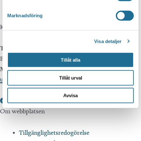
Translate.
Marknadsföring
Kontakta oss
Visa detaljer
Telefon
Besöksservice 0141 - 10 1 2 05
Tillåt alla
Mail
Tillåt urval
upplev@motala.se
Avvisa
Om webbplatsen
Tillgänglighetsredogörelse