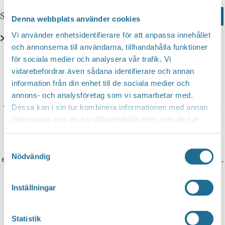
Sök här...
Search
Denna webbplats använder cookies
Vi använder enhetsidentifierare för att anpassa innehållet
och annonserna till användarna, tillhandahålla funktioner
Translate
för sociala medier och analysera vår trafik. Vi
vidarebefordrar även sådana identifierare och annan
information från din enhet till de sociala medier och
You can translate this website with Google
annons- och analysföretag som vi samarbetar med.
Translate. It is important to remember that the
Dessa kan i sin tur kombinera informationen med annan
information som du har tillhandahållit eller som de har
translation is being done by a machine and not
samlat in när du har använt deras tjänster.
by a person. This means that you can never
Samtyckesval
expect the translation to be 100 percent correct.
Nödvändig
Inställningar
Tillväxt Motala is not responsible for any
mistakes in translations performed by Google
Statistik