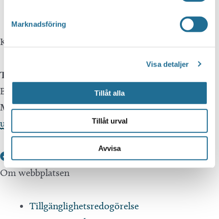
Translate.
Marknadsföring
Kontakta oss
Visa detaljer
Telefon
Besöksservice 0141 - 10 1 2 05
Tillåt alla
Mail
Tillåt urval
upplev@motala.se
Avvisa
Om webbplatsen
Tillgänglighetsredogörelse