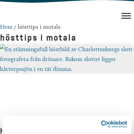
Hoppa
till
innehåll
Hem
/
hösttips i motala
hösttips i motala
Möt hösten i Motala!
Hittar du inte vad du söker?