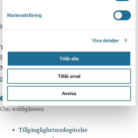
Translate.
Marknadsföring
Kontakta oss
Visa detaljer
Telefon
Besöksservice 0141 - 10 1 2 05
Tillåt alla
Mail
Tillåt urval
upplev@motala.se
Avvisa
Om webbplatsen
Tillgänglighetsredogörelse