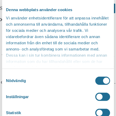
Sök här...
Search
Denna webbplats använder cookies
Vi använder enhetsidentifierare för att anpassa innehållet
och annonserna till användarna, tillhandahålla funktioner
Translate
för sociala medier och analysera vår trafik. Vi
vidarebefordrar även sådana identifierare och annan
information från din enhet till de sociala medier och
You can translate this website with Google
annons- och analysföretag som vi samarbetar med.
Translate. It is important to remember that the
Dessa kan i sin tur kombinera informationen med annan
information som du har tillhandahållit eller som de har
translation is being done by a machine and not
samlat in när du har använt deras tjänster.
by a person. This means that you can never
Samtyckesval
expect the translation to be 100 percent correct.
Nödvändig
Inställningar
Tillväxt Motala is not responsible for any
mistakes in translations performed by Google
Statistik