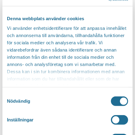
Bra att veta
Turistinformation
InfoPoints
Denna webbplats använder cookies
Vanliga frågor
Vi använder enhetsidentifierare för att anpassa innehållet
Kontaktuppgifter
och annonserna till användarna, tillhandahålla funktioner
Närliggande kommuner
för sociala medier och analysera vår trafik. Vi
Livet i Motala
vidarebefordrar även sådana identifierare och annan
information från din enhet till de sociala medier och
Livet i Motala
annons- och analysföretag som vi samarbetar med.
Hyr
Dessa kan i sin tur kombinera informationen med annan
Köp
information som du har tillhandahållit eller som de har
Bygg
samlat in när du har använt deras tjänster.
Translate
Samtyckesval
Nödvändig
Hem
/
shoppa
Inställningar
shoppa