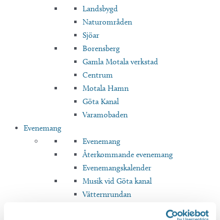
Landsbygd
Naturområden
Sjöar
Borensberg
Gamla Motala verkstad
Centrum
Motala Hamn
Göta Kanal
Varamobaden
Evenemang
Evenemang
Återkommande evenemang
Evenemangskalender
Musik vid Göta kanal
Vätternrundan
Bra att veta