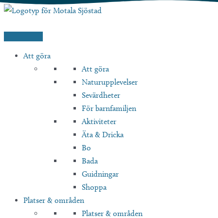
Hoppa
till
innehåll
Att göra
Att göra
Naturupplevelser
Sevärdheter
För barnfamiljen
Aktiviteter
Äta & Dricka
Bo
Bada
Guidningar
Shoppa
Platser & områden
Platser & områden