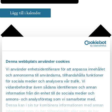
Lägg till i kalender
Denna webbplats använder cookies
Vi använder enhetsidentifierare för att anpassa innehållet
och annonserna till användarna, tillhandahålla funktioner
för sociala medier och analysera vår trafik. Vi
vidarebefordrar även sådana identifierare och annan
information från din enhet till de sociala medier och
annons- och analysföretag som vi samarbetar med.
Google Kalender
Dessa kan i sin tur kombinera informationen med annan
iCalendar
information som du har tillhandahållit eller som de har