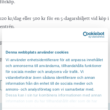
förköp.
120 kr/dag eller 500 kr för en 5-dagarsbiljett vid köp i
entrén.
Fri entré under 15 år
Denna webbplats använder cookies
Första start 10:00 samtliga dagar.
Vi använder enhetsidentifierare för att anpassa innehållet
och annonserna till användarna, tillhandahålla funktioner
för sociala medier och analysera vår trafik. Vi
vidarebefordrar även sådana identifierare och annan
information från din enhet till de sociala medier och
Lägg till i kalender
annons- och analysföretag som vi samarbetar med.
Dessa kan i sin tur kombinera informationen med annan
information som du har tillhandahållit eller som de har
samlat in när du har använt deras tjänster.