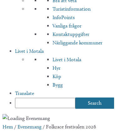
Bra att veta
Turistinformation
InfoPoints
Vanliga frågor
Kontaktuppgifter
Närliggande kommuner
Livet i Motala
Livet i Motala
Hyr
Köp
Bygg
Translate
Hem
/
Evenemang
/
Folkrace festivalen 2026