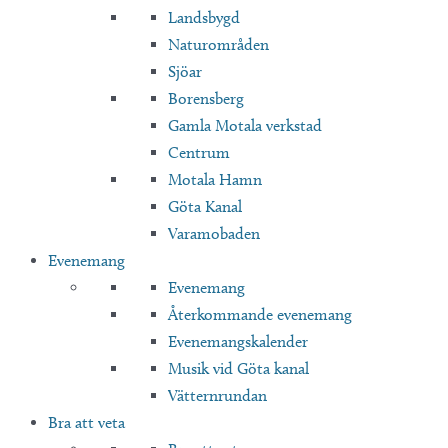
Landsbygd
Naturområden
Sjöar
Borensberg
Gamla Motala verkstad
Centrum
Motala Hamn
Göta Kanal
Varamobaden
Evenemang
Evenemang
Återkommande evenemang
Evenemangskalender
Musik vid Göta kanal
Vätternrundan
Bra att veta