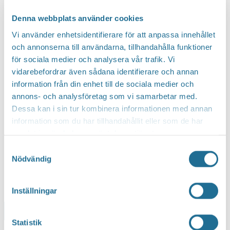
Första start 10:00 samtliga dagar.
Denna webbplats använder cookies
Vi använder enhetsidentifierare för att anpassa innehållet
och annonserna till användarna, tillhandahålla funktioner
för sociala medier och analysera vår trafik. Vi
vidarebefordrar även sådana identifierare och annan
information från din enhet till de sociala medier och
annons- och analysföretag som vi samarbetar med.
Dessa kan i sin tur kombinera informationen med annan
information som du har tillhandahållit eller som de har
samlat in när du har använt deras tjänster.
Samtyckesval
Nödvändig
Inställningar
Lägg till i kalender
Statistik