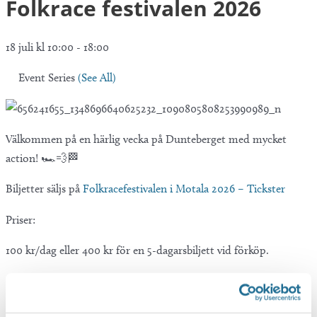
Folkrace festivalen 2026
18 juli kl 10:00
-
18:00
Event Series
(See All)
Välkommen på en härlig vecka på Dunteberget med mycket
action! 🏎️💨🏁
Biljetter säljs på
Folkracefestivalen i Motala 2026 – Tickster
Priser:
100 kr/dag eller 400 kr för en 5-dagarsbiljett vid förköp.
120 kr/dag eller 500 kr för en 5-dagarsbiljett vid köp i entrén.
Fri entré under 15 år