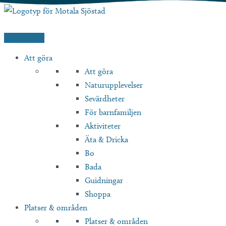
Hoppa
till
innehåll
Att göra
Att göra
Naturupplevelser
Sevärdheter
För barnfamiljen
Aktiviteter
Äta & Dricka
Bo
Bada
Guidningar
Shoppa
Platser & områden
Platser & områden