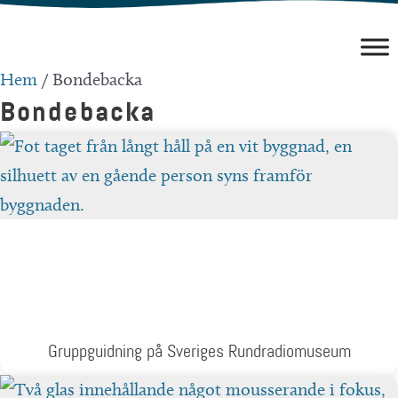
Hoppa
till
innehåll
Hem
/
Bondebacka
Bondebacka
Gruppguidning på Sveriges Rundradiomuseum