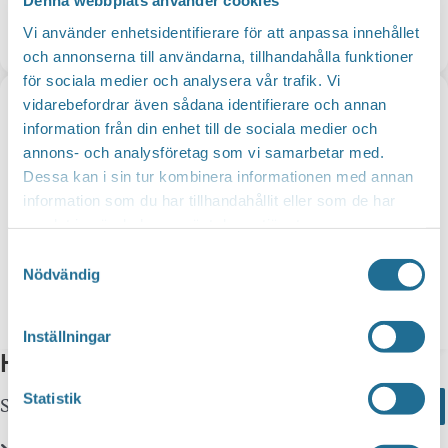
Denna webbplats använder cookies
Vi använder enhetsidentifierare för att anpassa innehållet
Motala discgolfbana i Bondebacka
och annonserna till användarna, tillhandahålla funktioner
för sociala medier och analysera vår trafik. Vi
vidarebefordrar även sådana identifierare och annan
information från din enhet till de sociala medier och
annons- och analysföretag som vi samarbetar med.
Dessa kan i sin tur kombinera informationen med annan
information som du har tillhandahållit eller som de har
samlat in när du har använt deras tjänster.
Samtyckesval
Nödvändig
Sveriges Rundradiomuseum
Inställningar
Hittar du inte vad du söker?
Statistik
Sök här...
Search