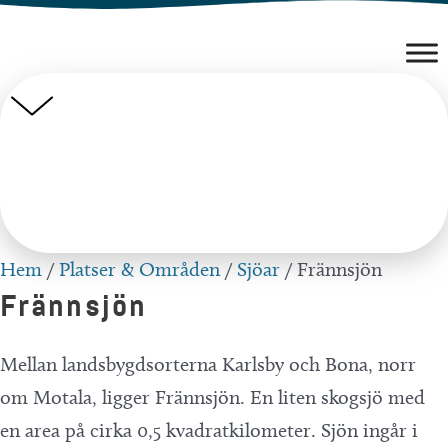
Hoppa
till
innehåll
Hem
/
Platser & Områden
/
Sjöar
/
Frännsjön
Frännsjön
Mellan landsbygdsorterna Karlsby och Bona, norr
om Motala, ligger Frännsjön. En liten skogsjö med
en area på cirka 0,5 kvadratkilometer. Sjön ingår i