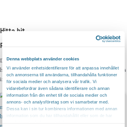
Hitta hit
Platser i närheten
Denna webbplats använder cookies
Det finns många vackra platser runt Frännsjön,
Vi använder enhetsidentifierare för att anpassa innehållet
historiska Bona och pittoreska Karlsby ligger alldeles
och annonserna till användarna, tillhandahålla funktioner
intill.
för sociala medier och analysera vår trafik. Vi
vidarebefordrar även sådana identifierare och annan
information från din enhet till de sociala medier och
annons- och analysföretag som vi samarbetar med.
Dessa kan i sin tur kombinera informationen med annan
information som du har tillhandahållit eller som de har
samlat in när du har använt deras tjänster.