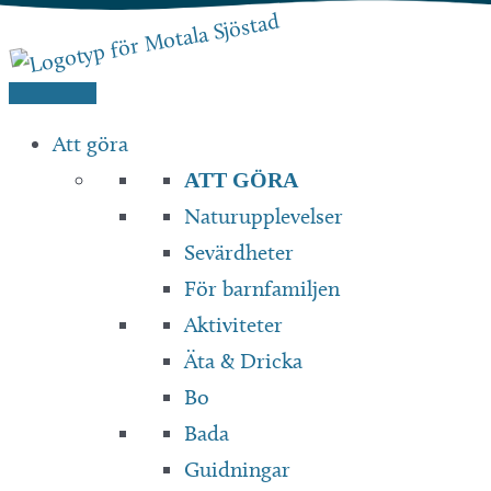
Hoppa
till
innehåll
Att göra
ATT GÖRA
Naturupplevelser
Sevärdheter
För barnfamiljen
Aktiviteter
Äta & Dricka
Bo
Bada
Guidningar