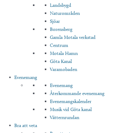
Landsbygd
Naturområden
Sjöar
Borensberg
Gamla Motala verkstad
Centrum
Motala Hamn
Göta Kanal
Varamobaden
Evenemang
Evenemang
Återkommande evenemang
Evenemangskalender
Musik vid Göta kanal
Vätternrundan
Bra att veta