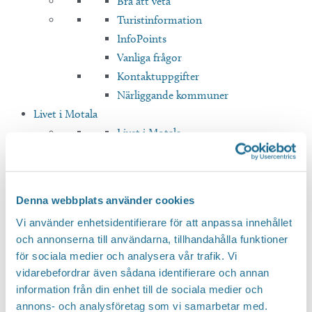
Bra att veta
Turistinformation
InfoPoints
Vanliga frågor
Kontaktuppgifter
Närliggande kommuner
Livet i Motala
Livet i Motala
Hyr
Köp
Bygg
Denna webbplats använder cookies
Translate
Vi använder enhetsidentifierare för att anpassa innehållet
och annonserna till användarna, tillhandahålla funktioner
för sociala medier och analysera vår trafik. Vi
Hem
/
Natur & Äventyr
vidarebefordrar även sådana identifierare och annan
information från din enhet till de sociala medier och
Natur & Äventyr
annons- och analysföretag som vi samarbetar med.