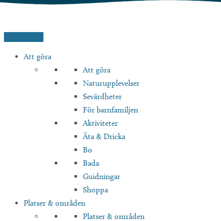
Hoppa
till
innehåll
Att göra
Att göra
Naturupplevelser
Sevärdheter
För barnfamiljen
Aktiviteter
Äta & Dricka
Bo
Bada
Guidningar
Shoppa
Platser & områden
Platser & områden