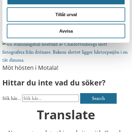
Guldkorn att upptäcka
Tillåt urval
Avvisa
8 härliga vintertips i Motala
Möt hösten i Motala!
Hittar du inte vad du söker?
Sök här...
Search
Translate